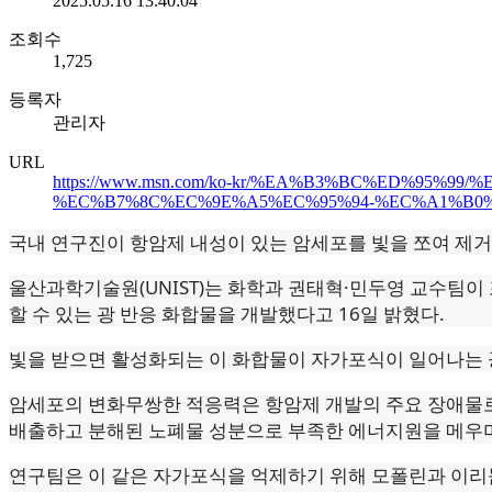
2025.05.16 13:40:04
조회수
1,725
등록자
관리자
URL
https://www.msn.com/ko-kr/%EA%B3%BC%ED%95
%EC%B7%8C%EC%9E%A5%EC%95%94-%EC%A1%B0
국내 연구진이 항암제 내성이 있는 암세포를 빛을 쪼여 제
울산과학기술원(UNIST)는 화학과 권태혁·민두영 교수팀이
할 수 있는 광 반응 화합물을 개발했다고 16일 밝혔다.
빛을 받으면 활성화되는 이 화합물이 자가포식이 일어나는 
암세포의 변화무쌍한 적응력은 항암제 개발의 주요 장애물로
배출하고 분해된 노폐물 성분으로 부족한 에너지원을 메우며
연구팀은 이 같은 자가포식을 억제하기 위해 모폴린과 이리