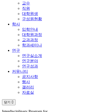
교수
직원
대학원생
구성원현황
학사
입학안내
대학원과정
교과과정
학과세미나
연구
연구실소개
연구분야
연구성과
커뮤니티
공지사항
행사
갤러리
자료실
닫기
Interdisciplinary Program for