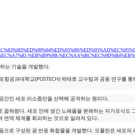
%99/%EC%83%9D%ED%99%94%ED%95%99/%ED%95%AD%EC%9
%EC%A7%81-%EB%B9%9B-%EC%AA%BC%EC%9D%B4%EB%
거하는 기술을 개발했다.
 포항공과대학교(POSTECH) 박태호 교수팀과 공동 연구를 
공간인 세포 리소좀만을 선택해 공격하는 원리다.
 꼽혀왔다. 세포 안에 생긴 노폐물을 분해하는 자가포식도 그
 면역 체계를 회피하는 것으로 알려져 있다.
듐으로 구성된 광 반응 화합물을 개발했다. 모폴린은 세포의 