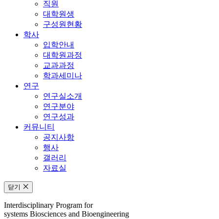
직원
대학원생
구성원현황
학사
입학안내
대학원과정
교과과정
학과세미나
연구
연구실소개
연구분야
연구성과
커뮤니티
공지사항
행사
갤러리
자료실
닫기
Interdisciplinary Program for
systems Biosciences and Bioengineering