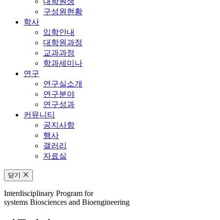
대학원생
구성원현황
학사
입학안내
대학원과정
교과과정
학과세미나
연구
연구실소개
연구분야
연구성과
커뮤니티
공지사항
행사
갤러리
자료실
닫기
Interdisciplinary Program for
systems Biosciences and Bioengineering