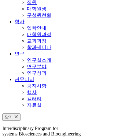
직원
대학원생
구성원현황
학사
입학안내
대학원과정
교과과정
학과세미나
연구
연구실소개
연구분야
연구성과
커뮤니티
공지사항
행사
갤러리
자료실
닫기
Interdisciplinary Program for
systems Biosciences and Bioengineering