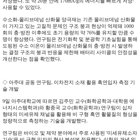
저장했다. 또 약 20분 안에 170mA/g의 에너지를 빠르게 저장·
사용할 수 있었다.
수소화-몰리브데넘 산화물 양극재는 기존 몰리브데넘 산화물
이 가지고 있는 고질적 문제인 구조 붕괴 현상이 억제돼 1000
회의 충·방전 이후에도 초기 용량의 약 76%를 유지할 만큼 수
명이 향상됐다. 연구팀은 전기화학 및 분광학 기초실험을 통해
도핑된 수소 이온이 몰리브데넘 산화물의 충·방전 시 발생하
는 결정 구조의 붕괴 반응을 제한해 배터리 사이클의 안정성을
개선한다는 점을 확인했다.
◇ 아주대 공동 연구팀, 이차전지 소재 활용 흑연입자 측정 기
술 개발
9일 아주대학교에 따르면 김주민 교수(화학공학과·대학원 에
너지시스템학과)와 황종국 교수(화학공학과) 연구팀이 십자
형태의 미세유체 채널을 활용해 비 구형 흑연 활물질의 형상을
정량적으로 측정하는 기술을 개발했다.
연구팀은 바이오 및 제약 분야에서 주로 사용된 '미세유체소자
기술'을 비 구형 입자의 형상 분석에 적용했다. 실험의 개념 입