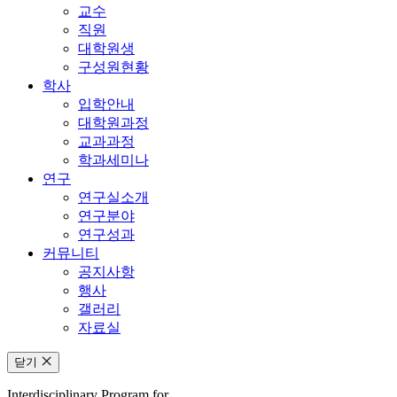
교수
직원
대학원생
구성원현황
학사
입학안내
대학원과정
교과과정
학과세미나
연구
연구실소개
연구분야
연구성과
커뮤니티
공지사항
행사
갤러리
자료실
닫기
Interdisciplinary Program for