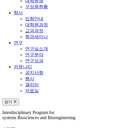
대학원생
구성원현황
학사
입학안내
대학원과정
교과과정
학과세미나
연구
연구실소개
연구분야
연구성과
커뮤니티
공지사항
행사
갤러리
자료실
닫기
Interdisciplinary Program for
systems Biosciences and Bioengineering