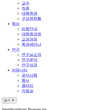
교수
직원
대학원생
구성원현황
학사
입학안내
대학원과정
교과과정
학과세미나
연구
연구실소개
연구분야
연구성과
커뮤니티
공지사항
행사
갤러리
자료실
닫기
Interdisciplinary Program for