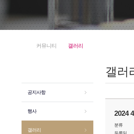
커뮤니티
갤러리
갤러
공지사항
행사
2024
분류
갤러리
등록일