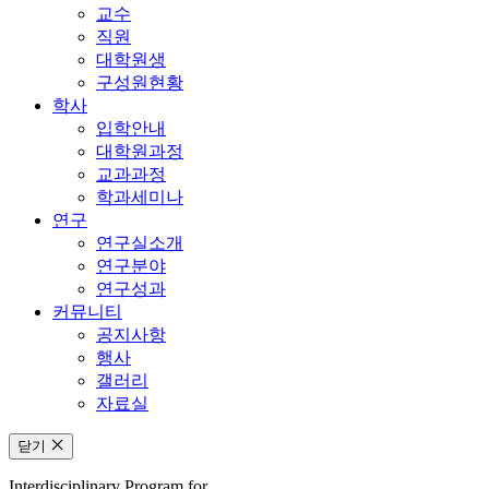
교수
직원
대학원생
구성원현황
학사
입학안내
대학원과정
교과과정
학과세미나
연구
연구실소개
연구분야
연구성과
커뮤니티
공지사항
행사
갤러리
자료실
닫기
Interdisciplinary Program for