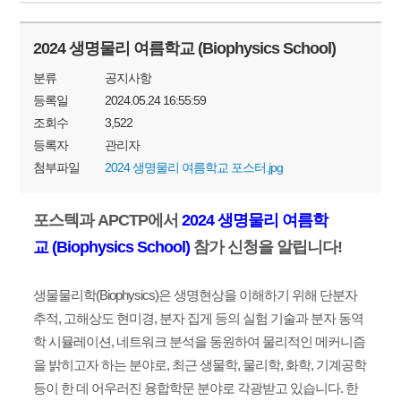
2024 생명물리 여름학교 (Biophysics School)
분류
공지사항
등록일
2024.05.24 16:55:59
조회수
3,522
등록자
관리자
첨부파일
2024 생명물리 여름학교 포스터.jpg
포스텍과
APCTP
에서
2024
생명물리
여름학
교
(Biophysics School)
참가
신청을
알립니다
!
생물물리학
(Biophysics)
은 생명현상을
이해하기 위해 단분자
추적
,
고해상도 현미경
,
분자 집게 등의 실험 기술과 분자 동역
학 시뮬레이션
,
네트워크 분석을 동원하여 물리적인 메커니즘
을 밝히고자 하는 분야로
,
최근 생물학
,
물리학
,
화학
,
기계공학
등이
한 데 어우러진 융합학문 분야로 각광받고 있습니다
.
한