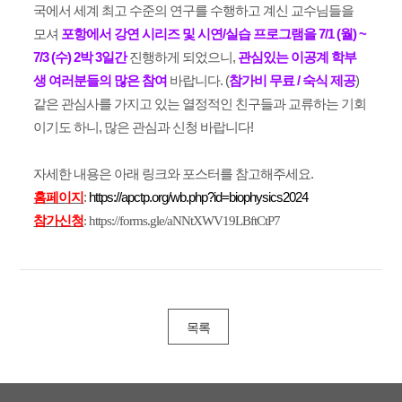
국에서 세계 최고 수준의 연구를 수행하고 계신 교수님들을
모셔
포항에서
강연
시리즈
및
시연
/
실습
프로그램을
7/1 (
월
) ~
7/3 (
수
) 2
박
3
일간
진행하게 되었으니
,
관심있는
이공계
학부
생
여러분들의
많은
참여
바랍니다
. (
참가비
무료
/
숙식
제공
)
같은 관심사를 가지고 있는 열정적인 친구들과 교류하는 기회
이기도 하니
,
많은 관심과 신청 바랍니다
!
자세한 내용은 아래 링크와 포스터를 참고해주세요
.
홈페이지
:
https://apctp.org/wb.php?id=biophysics2024
참가신청
:
https://forms.gle/aNNtXWV19LBftCtP7
​
목록